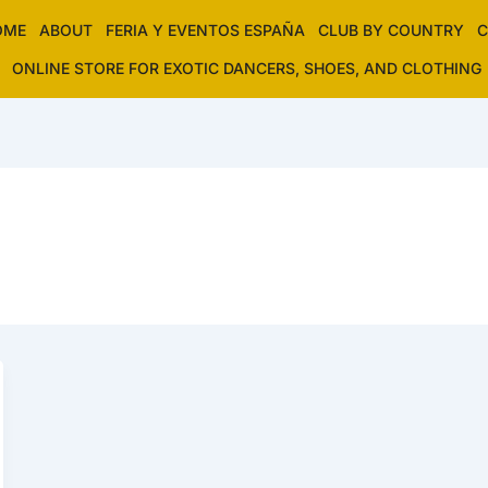
OME
ABOUT
FERIA Y EVENTOS ESPAÑA
CLUB BY COUNTRY
C
ONLINE STORE FOR EXOTIC DANCERS, SHOES, AND CLOTHING