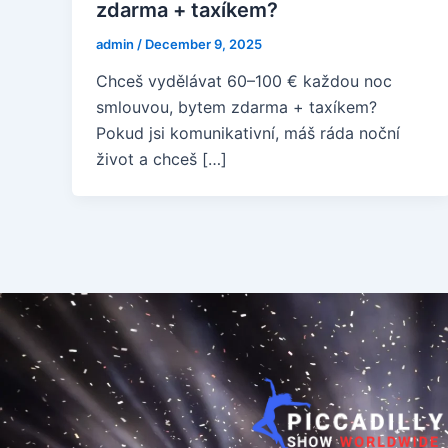
zdarma + taxíkem?
admin
/
December 9, 2025
Chceš vydělávat 60–100 € každou noc
smlouvou, bytem zdarma + taxíkem?
Pokud jsi komunikativní, máš ráda noční
život a chceš […]