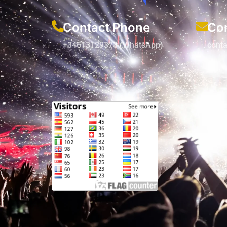
Contact Phone
Con
+34613129373 (WhatsApp)
cont