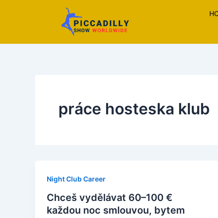
Skip
H
to
content
práce hosteska klub
Night Club Career
Chceš vydělávat 60–100 €
každou noc smlouvou, bytem