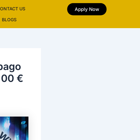
ONTACT US
Apply Now
BLOGS
pago
100 €