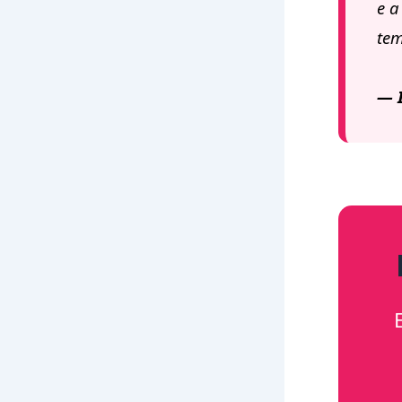
e a
tem
— I