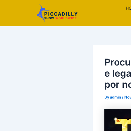
Skip
H
to
content
Procu
e leg
por n
By
admin
/
Nov