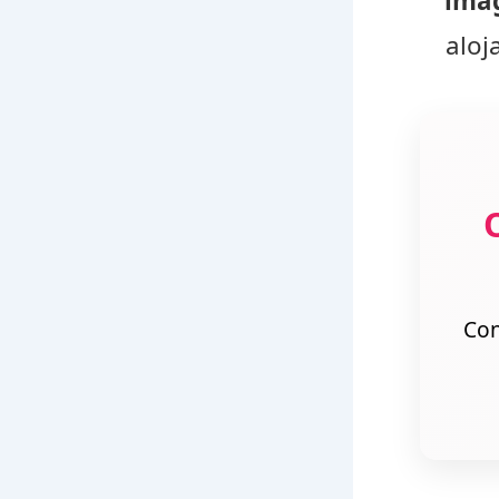
imag
aloj
Con