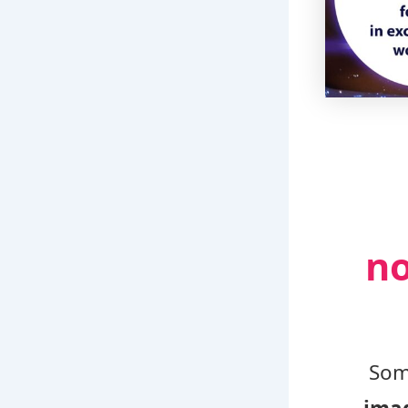
no
Som