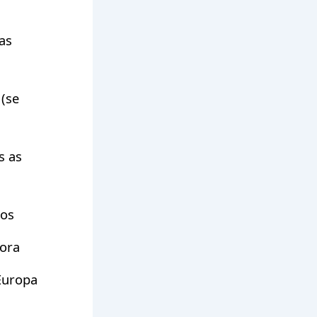
as
(se
s as
nos
ora
 Europa