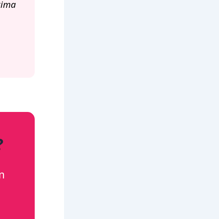
xima
?
m