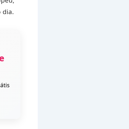
opeu,
 dia.
e
átis