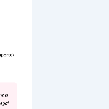
aporte)
nhei
legal