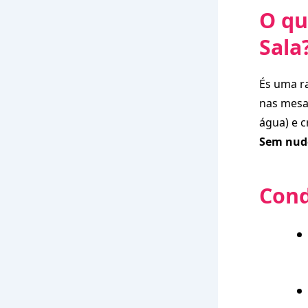
O qu
Sala
És uma ra
nas mesas
água) e 
Sem nude
Cond