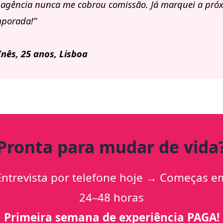
 agência nunca me cobrou comissão. Já marquei a pró
porada!”
nês, 25 anos, Lisboa
Pronta para mudar de vida
Entrevista por telefone hoje → Começas e
24–48 horas
Primeira semana de experiência PAGA!